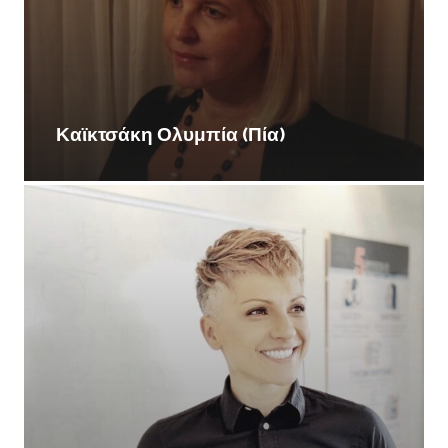
Καϊκτσάκη Ολυμπία (Πία)