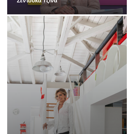
Σεντούκα Τζίνα