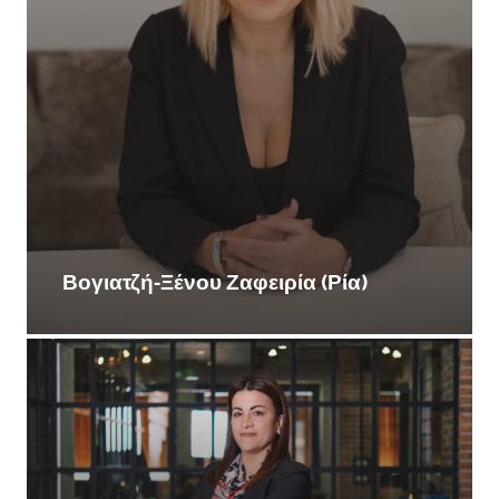
Βογιατζή-Ξένου Ζαφειρία (Ρία)