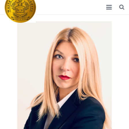
Home
Διεθνείς Γυναίκες Ηγέτες
Νέα
Ποιοί Είμαστε
Σκοπός
Συνεργάτες
Επικοινωνία