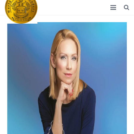
Home
Διεθνείς Γυναίκες Ηγέτες
Νέα
Ποιοί Είμαστε
Σκοπός
Συνεργάτες
Επικοινωνία