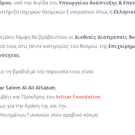
άρου
, υπό την Αιγίδα του
Υπουργείου Ανάπτυξης & Επε
οστήριξη ισχυρών Θεσμικών Συνεργατών όπως η
Ελληνικ
εμάτο λάμψη θα βραβευτούν οι
Διεθνείς
Διαπρεπείς Άν
ρά τους στις πέντε κατηγορίες του θεσμού, της
Επιχειρημ
νότητας
.
 τη βραδιά με την παρουσία τους είναι:
ar
Salem
Al
Ali
AlSabah
,
υβέιτ και Πρόεδρος του
Intisar
Foundation
.
ς για την δράση της και την
οποιημένων Γυναικών στον αραβικό κόσμο