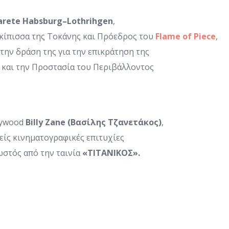
arete
Habsburg
–
Lothrihgen
,
κίπισσα της Τοκάνης και Πρόεδρος του
Flame
of
Piece
,
την δράση της για την επικράτηση της
 και την Προστασία του Περιβάλλοντος
lywood
Billy
Zane
(Βασίλης Τζανετάκος)
,
είς κινηματογραφικές επιτυχίες
ωστός από την ταινία
«ΤΙΤΑΝΙΚΟΣ».