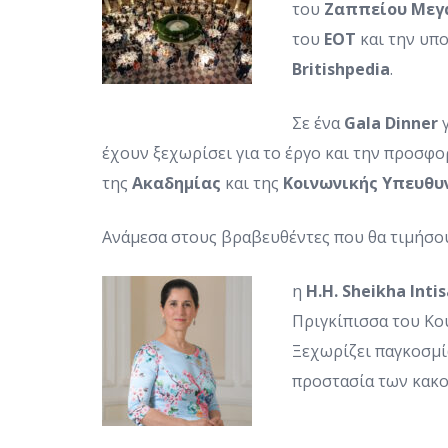
του
Ζαππείου Μεγ
του
ΕΟΤ
και την υπ
Britishpedia
.
Σε ένα
Gala
Dinner
γ
έχουν ξεχωρίσει για το έργο και την προσφο
της
Ακαδημίας
και της
Κοινωνικής Υπευθυ
Ανάμεσα στους βραβευθέντες που θα τιμήσουν
η
H
.
H
.
Sheikha
Intis
Πριγκίπισσα του Κο
Ξεχωρίζει παγκοσμίω
προστασία των κακ