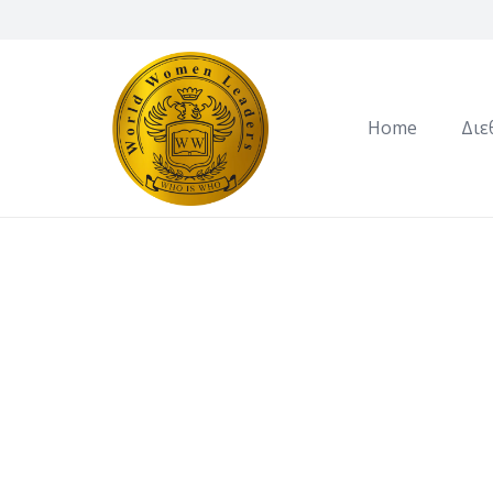
Home
Διε