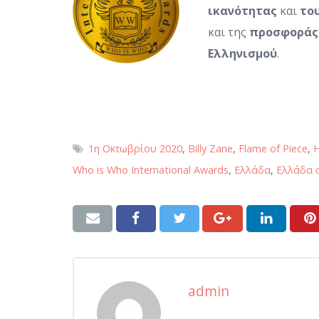
ικανότητας
και
το
και της
προσφοράς
Ελληνισμού
.
1η Οκτωβρίου 2020
,
Billy Zane
,
Flame of Piece
,
H
Who is Who International Awards
,
Ελλάδα
,
Ελλάδα 
admin