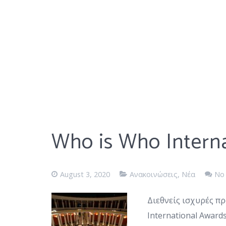
Who is Who Intern
August 3, 2020
Ανακοινώσεις
,
Νέα
No
Διεθνείς ισχυρές π
International Award