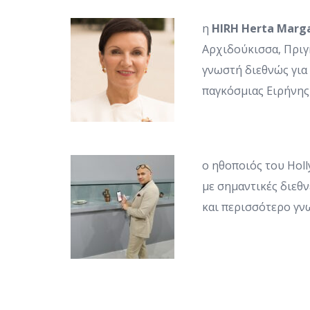
η
HIRH
Herta
Marg
Αρχιδούκισσα, Πριγ
γνωστή διεθνώς για 
παγκόσμιας Ειρήνης
ο ηθοποιός του Hol
με σημαντικές διεθν
και περισσότερο γν