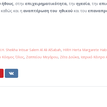
υ ήθους
, στην
επιχειρηματικότητα,
την
ηγεσία
, την
επι
καθώς και η
αναπτέρωση του ηθικού
και του
επαναπρο
.H. Sheikha Intisar Salem Al Ali AlSabah
,
HIRH Herta Margarete Hab
ο Κόσμος Όλος
,
Ζαππείου Μεγάρου
,
Ζέτα Δούκα
,
Ιατρικό Κέντρο