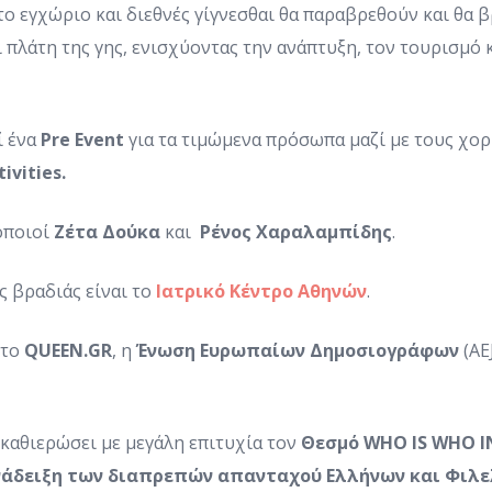
ο εγχώριο και διεθνές γίγνεσθαι θα παραβρεθούν και θα
 πλάτη της γης, ενισχύοντας την ανάπτυξη, τον τουρισμό κ
ί ένα
Pre
Event
για τα τιμώμενα πρόσωπα μαζί με τους χο
tivities
.
οποιοί
Ζέτα Δούκα
και
Ρένος Χαραλαμπίδης
.
ς βραδιάς είναι το
Ιατρικό Κέντρο Αθηνών
.
 το
QUEEN
.
GR
, η
Ένωση Ευρωπαίων Δημοσιογράφων
(AE
 καθιερώσει με μεγάλη επιτυχία τον
Θεσμό WHO IS WHO 
νάδειξη των διαπρεπών απανταχού Ελλήνων και Φιλ