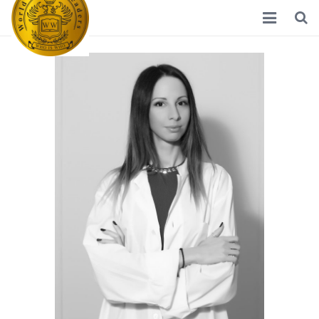
Home
Διεθνείς Γυναίκες Ηγέτες
Νέα
Ποιοί Είμαστε
Σκοπός
Συνεργάτες
Επικοινωνία