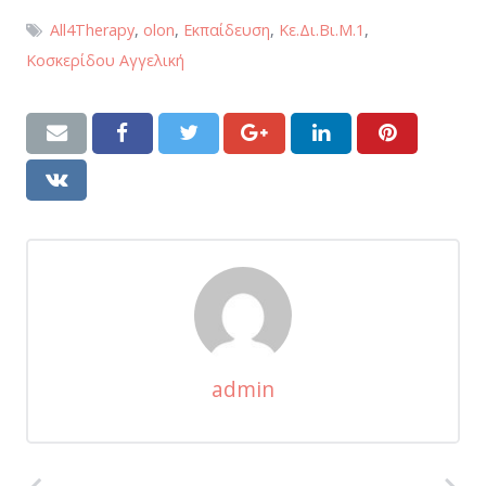
All4Therapy
,
olon
,
Εκπαίδευση
,
Κε.Δι.Βι.Μ.1
,
Κοσκερίδου Αγγελική
admin