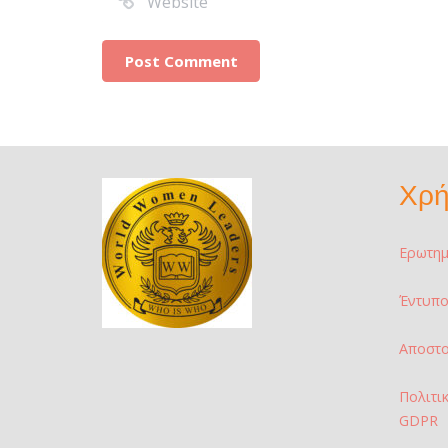
Χρή
Ερωτημ
Έντυπο
Αποστ
Πολιτι
GDPR