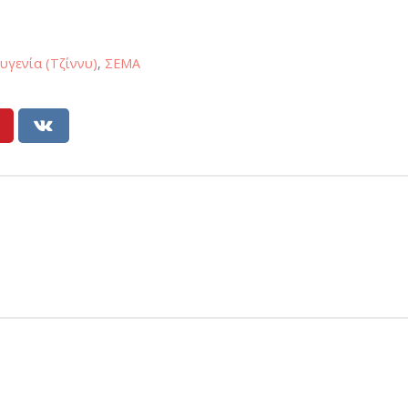
υγενία (Τζίννυ)
,
ΣΕΜΑ