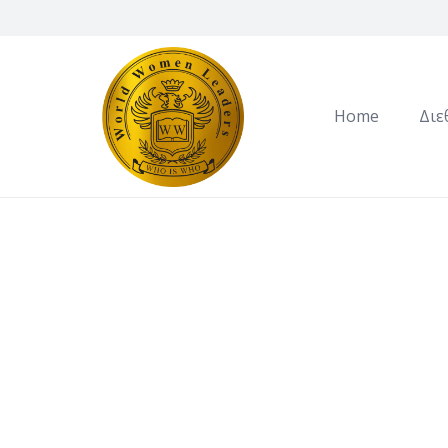
Home
Διε