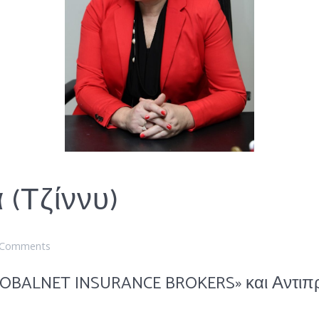
 (Τζίννυ)
 Comments
OBALNET INSURANCE BROKERS» και Αντιπρ