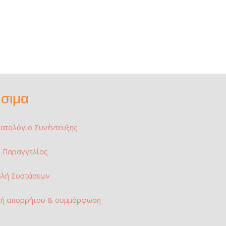
σιμα
ατολόγιο Συνέντευξης
 Παραγγελίας
ολή Συστάσεων
κή απορρήτου & συμμόρφωση