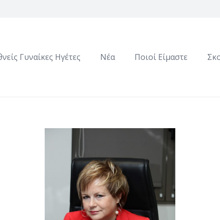
θνείς Γυναίκες Ηγέτες
Νέα
Ποιοί Είμαστε
Σκ