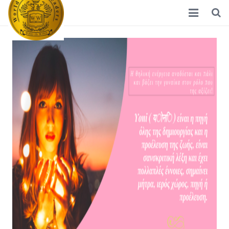
Home
Διεθνείς Γυναίκες Ηγέτες
Νέα
Ποιοί Είμαστε
Σκοπός
Συνεργάτες
Επικοινωνία