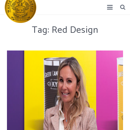
Home
Tag: Red Design
Διεθνείς Γυναίκες Ηγέτες
Νέα
Ποιοί Είμαστε
Σκοπός
Συνεργάτες
Επικοινωνία