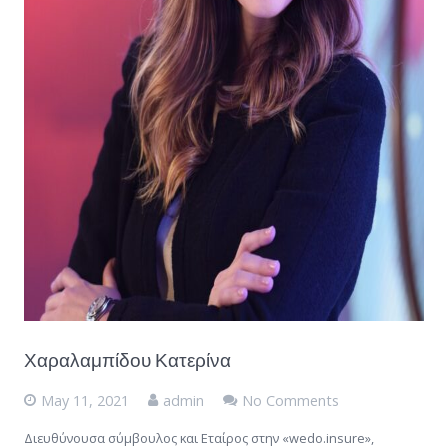
Χαραλαμπίδου Κατερίνα
May 11, 2021
admin
No Comments
Διευθύνουσα σύμβουλος και Εταίρος στην «wedo.insure»,