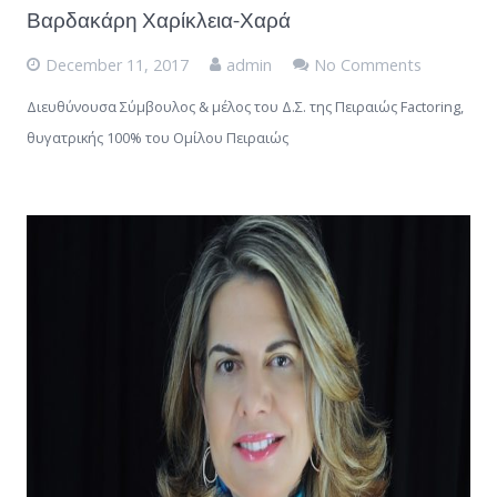
Βαρδακάρη Χαρίκλεια-Χαρά
December 11, 2017
admin
No Comments
Διευθύνουσα Σύμβουλος & μέλος του Δ.Σ. της Πειραιώς Factoring,
θυγατρικής 100% του Ομίλου Πειραιώς