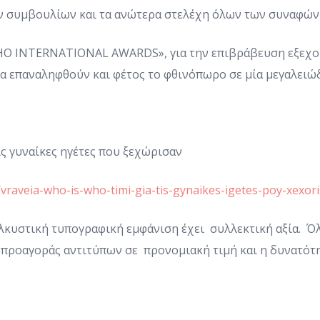
ών συμβουλίων και τα ανώτερα στελέχη όλων των συναφών
WHO INTERNATIONAL AWARDS», για την επιβράβευση εξεχ
α επαναληφθούν και φέτος το φθινόπωρο σε μία μεγαλειώ
ς γυναίκες ηγέτες που ξεχώρισαν
vraveia-who-is-who-timi-gia-tis-gynaikes-igetes-poy-xexor
ελκυστική τυπογραφική εμφάνιση έχει συλλεκτική αξία. Ό
α προαγοράς αντιτύπων σε προνομιακή τιμή και η δυνατότ