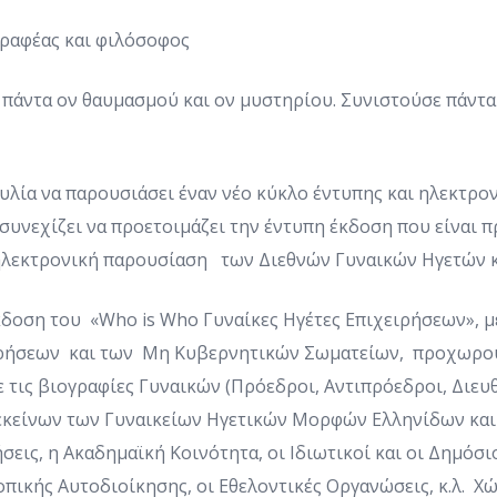
γραφέας και φιλόσοφος
άντα ον θαυμασμού και ον μυστηρίου. Συνιστούσε πάντα τ
ία να παρουσιάσει έναν νέο κύκλο έντυπης και ηλεκτρον
υνεχίζει να προετοιμάζει την έντυπη έκδοση που είναι 
 ηλεκτρονική παρουσίαση των Διεθνών Γυναικών Ηγετών κα
δοση του «Who is Who Γυναίκες Ηγέτες Επιχειρήσεων», μ
ρήσεων και των Μη Κυβερνητικών Σωματείων, προχωρούμ
ε τις βιογραφίες Γυναικών (Πρόεδροι, Αντιπρόεδροι, Διε
ι εκείνων των Γυναικείων Ηγετικών Μορφών Ελληνίδων και
εις, η Ακαδημαϊκή Κοινότητα, οι Ιδιωτικοί και οι Δημόσι
οπικής Αυτοδιοίκησης, οι Εθελοντικές Οργανώσεις, κ.λ. Χ